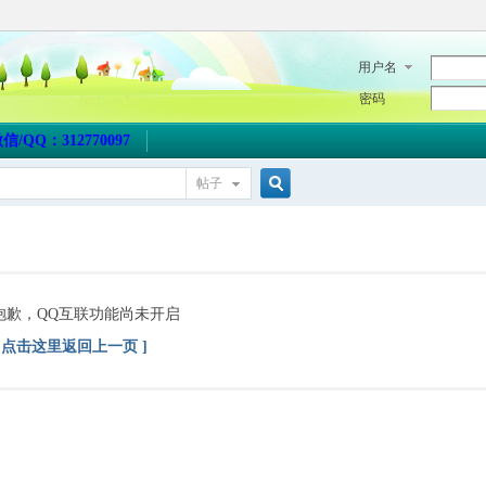
用户名
密码
QQ：312770097
帖子
搜
索
抱歉，QQ互联功能尚未开启
[ 点击这里返回上一页 ]