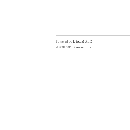
Powered by
Discuz!
X3.2
© 2001-2013
Comsenz Inc.