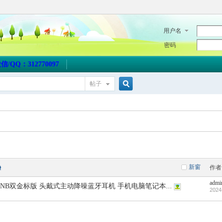
用户名
密码
QQ：312770097
帖子
搜
索
新窗
作者
admi
20NB双金标版 头戴式主动降噪蓝牙耳机 手机电脑笔记本...
2024