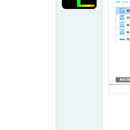
甘-
-计
算