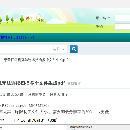
用户名
密码
QQ：312770097
帖子
搜
惠普打印机无法连续扫描多个文件生成pdf
索
机无法连续扫描多个文件生成pdf
[复制链接]
2-18 09:59:18
|
只看该作者
|
只看大图
olorLaserJet MFP M180n
太高，hp限制了文件大小， 需要调低分辨率为300dpi或更低