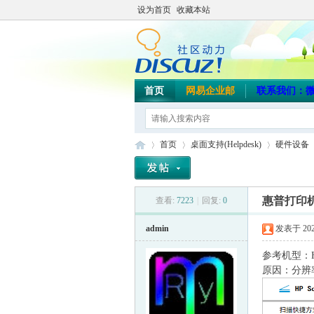
设为首页
收藏本站
首页
网易企业邮
联系我们：微信/
首页
桌面支持(Helpdesk)
硬件设备
惠普打印
查看:
7223
|
回复:
0
海
»
›
›
›
admin
发表于 2025-
参考机型：HP C
原因：分辨率